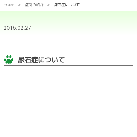
HOME
症例の紹介
尿石症について
2016.02.27
尿石症について
尿石症とは、様々な要因で尿路（腎臓・尿管・膀
胱・尿道）に結石が形成される病気です。
原因は、犬では細菌性膀胱炎などの尿路感染によ
るものが多く、猫では特発性（原因が特定できな
いもの）が多いとされています。
写真は、頻尿を呈したワンちゃんの尿中の
ストラ