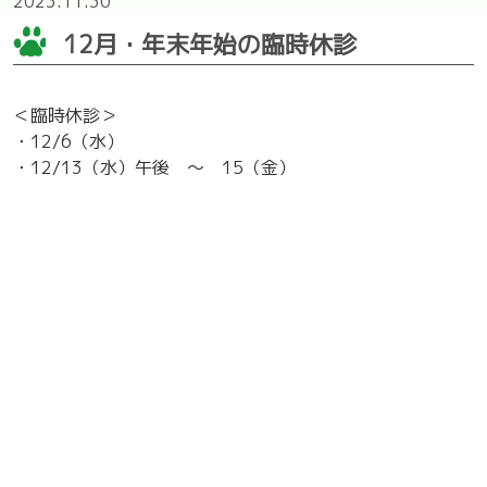
2023.11.30
12月・年末年始の臨時休診
＜臨時休診＞
・12/6（水）
・12/13（水）午後 〜 15（金）
・12/20（水）
・12/27（水）午後
＜年末年始の休診＞
・12/30（土）午後 〜1/4（木）
※年始は、1/5（金）から通常診療となります。
上記の日は、獣医師が不在となります。あらかじめご了承
ください。
電話の不具合