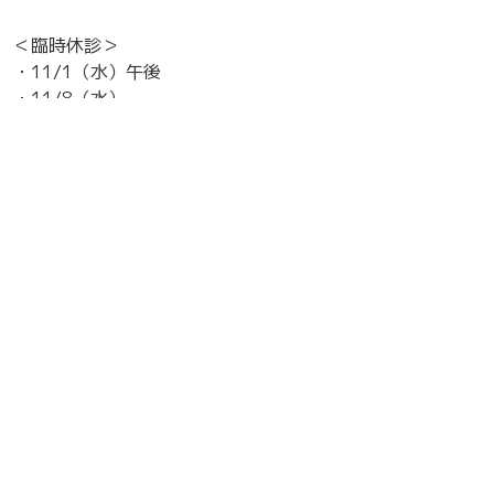
＜臨時休診＞
・11/1（水）午後
・11/8（水）
・11/15（水）午後 〜 17（金）
・11/22（水）
・11/29（水）午後
上記の日は、獣医師が不在となります。あらかじめご了承
ください。
10月の臨時休診
電話の不具合
新着情報一覧へ