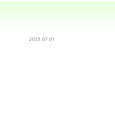
2023.07.01
7～8月は歯石除去キ
ご自宅のワンちゃん・ネコちゃんの口臭は
くちびるをめくって歯をチェックして見ま