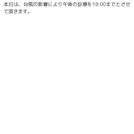
本日は、台風の影響により午後の診療を18:00までとさせ
て頂きます。
大変申し訳ありませんが、ご理解のほどよろしくお願い申
し上げます。
なお、本日すでにご予約頂いている方は予定通り診療致し
ます。
8月の臨時休診
9月の臨時休診
新着情報一覧へ