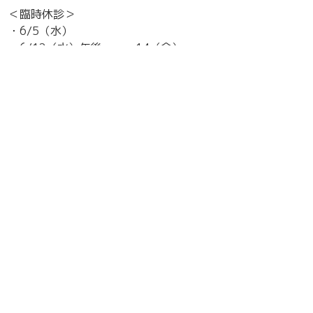
＜臨時休診＞
・6/5（水）
・6/12（水）午後 ～ 14（金）
・6/19（水）
・6/26（水）午後
上記の日は、獣医師が不在となります。あらかじめご了承
ください。
フィラリア予防の時期です！
7月の臨時休診
新着情報一覧へ